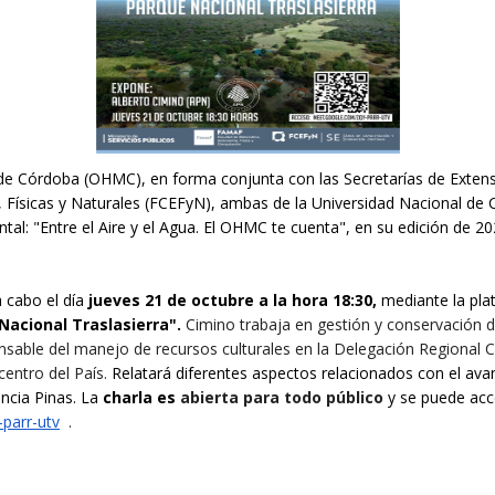
 de Córdoba (OHMC), en forma conjunta con las Secretarías de Exten
 Físicas y Naturales (FCEFyN), ambas de la Universidad Nacional de C
tal: "
Entre el Aire y el Agua. El OHMC te cuenta", en su edición de 20
a cabo el día
jueves 21 de octubre a
la
hora 18:30,
mediante la pl
Nacional Traslasierra".
Cimino trabaja en gestión y conservación d
sable del manejo de recursos culturales en la Delegación Regional Ce
entro del País.
R
elatará diferentes aspectos relacionados con el avan
ancia Pinas. La
charla
es
abierta para todo público
y se puede ac
parr-utv
.